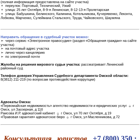
(полная информация предоставлена на сайте участка)
⚬ переулок: Портовый, Технический, Узкий
⚬ улица: 25 лет Октября, 8-9-я Ленинская, 8-12-13-я Пролетарская
⚬ улица: Бабушкина, Белинского, Калинина, Котельникова, Кучерявенко, Леконта,
Лобкова, Марченко, Сулеймана Стальского, Труда, Чайковского, Шаумяна
Направить обращение в судебный участок можно:
➣ через сервис «Электронное правосудие» (раздел «Обращения граждан» на сайте
участка)
➣ на почтовый адрес участка
➣ лично через канцелярию
➣ по электронной почте
Жалобы на решения мирового судьи участка:
рассматривает Ленинский
районный суд
Телефон доверия Управления Судебного департамента Омской области:
8(3812) 211-219 (по вопросам противодействия коррупции)
Адвокаты Омска:
«Первомайская недвижимость» агентство недвижимости и юридических услуг ⌂ г
Омск, ул Заозерная, д 11б
Раисова И.Р. адвокатский кабинет ⌂ г Омск, ул 70 лет Октября, д 19
«Правовая гарантия» адвокатское бюро ⌂ г Омск, ул Масленникова, д 72
Консультация юристов
+7 (800) 350 ⋅