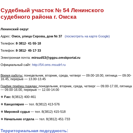
Судебный участок № 54 Ленинского
судебного района г. Омска
Ленинский округ
Адрес:
Омск, улица Серова, дом № 37
(посмотреть на карте Google)
Телефон:
8·3812· 41·55·18
Телефон:
8·3812· 45·17·33
Электронная почта:
mirsud53@ggpu.omskportal.ru
Официальный сайт:
http://54.oms.msudrf.ru
Время работы:
понедельник, вторник, среда, четверг — 09.00-18.00, пятница — 09.00-
16.45, перерыв — 13.00-13.45
График приёма граждан:
понедельник, вторник, среда, четверг — 09.00-17.00, пятница
— 09.00-16.00, перерыв — 12.00-14.00
✵
Fax:
8(3812) 400-461
✵
Канцелярия
— тел. 8(3812) 413-576
✵
Мировой судья
— тел. 8(3812) 415-518
✵
Начальник отдела
— тел. 8(3812) 451-733
Территориальная подсудность: