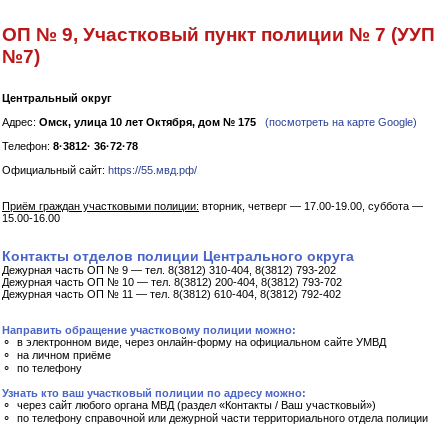
ОП № 9, Участковый пункт полиции № 7 (УУП
№7)
Центральный округ
Адрес:
Омск, улица 10 лет Октября, дом № 175
(посмотреть на карте Google)
Телефон:
8·3812· 36·72·78
Официальный сайт:
https://55.мвд.рф/
Приём граждан участковыми полиции:
вторник, четверг — 17.00-19.00, суббота —
15.00-16.00
Контакты отделов полиции Центрального округа
Дежурная часть ОП № 9 — тел. 8(3812) 310-404, 8(3812) 793-202
Дежурная часть ОП № 10 — тел. 8(3812) 200-404, 8(3812) 793-702
Дежурная часть ОП № 11 — тел. 8(3812) 610-404, 8(3812) 792-402
Направить обращение участковому полиции можно:
⚬ в электронном виде, через онлайн-форму на официальном сайте УМВД
⚬ на личном приёме
⚬ по телефону
Узнать кто ваш участковый полиции по адресу можно:
⚬ через сайт любого органа МВД (раздел «Контакты / Ваш участковый»)
⚬ по телефону справочной или дежурной части территориального отдела полиции