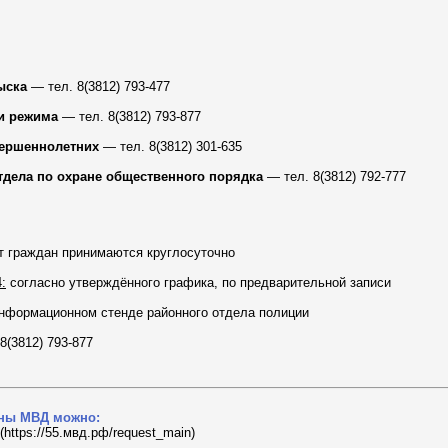
ыска
— тел. 8(3812) 793-477
и режима
— тел. 8(3812) 793-877
вершеннолетних
— тел. 8(3812) 301-635
тдела по охране общественного порядка
— тел. 8(3812) 792-777
т граждан принимаются круглосуточно
:
согласно утверждённого графика, по предварительной записи
нформационном стенде районного отдела полиции
8(3812) 793-877
аны МВД можно:
ttps://55.мвд.рф/request_main)