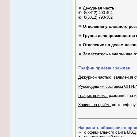
✵
Дежурная часть:
✆ 8(3812) 400-404
✆ 8(3812) 793-302
✵
Отделение уголовного роз
✵
Группа делопроизводства 
✵
Отделение по делам несо
✵
Заместитель начальника о
График приёма граждан
Дежурной частью:
заявления о
Руководящим составом ОП №4
График приёма:
размещён на и
Запись на приём:
по телефону 
Направить обращение в орг
➣ с официального сайта МВД (h
➣ по электронной почте