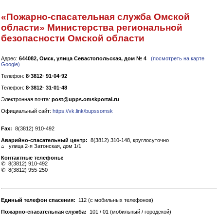
«Пожарно-спасательная служба Омской
области» Министерства региональной
безопасности Омской области
Адрес:
644082, Омск, улица Севастопольская, дом № 4
(посмотреть на карте
Google)
Телефон:
8·3812· 91·04·92
Телефон:
8·3812· 31·01·48
Электронная почта:
post@upps.omskportal.ru
Официальный сайт:
https://vk.link/bupssomsk
Fax:
8(3812) 910-492
Аварийно-спасательный центр:
8(3812) 310-148, круглосуточно
⌂ улица 2-я Затонская, дом 1/1
Контактные телефоны:
✆ 8(3812) 910-492
✆ 8(3812) 955-250
Единый телефон спасения:
112 (с мобильных телефонов)
Пожарно-спасательная служба:
101 / 01 (мобильный / городской)