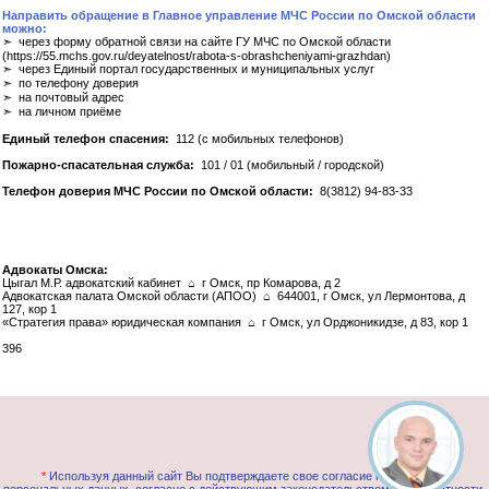
Направить обращение в Главное управление МЧС России по Омской области
можно:
➣ через форму обратной связи на сайте ГУ МЧС по Омской области
(https://55.mchs.gov.ru/deyatelnost/rabota-s-obrashcheniyami-grazhdan)
➣ через Единый портал государственных и муниципальных услуг
➣ по телефону доверия
➣ на почтовый адрес
➣ на личном приёме
Единый телефон спасения:
112 (с мобильных телефонов)
Пожарно-спасательная служба:
101 / 01 (мобильный / городской)
Телефон доверия МЧС России по Омской области:
8(3812) 94-83-33
Адвокаты Омска:
Цыгал М.Р. адвокатский кабинет ⌂ г Омск, пр Комарова, д 2
Адвокатская палата Омской области (АПОО) ⌂ 644001, г Омск, ул Лермонтова, д
127, кор 1
«Стратегия права» юридическая компания ⌂ г Омск, ул Орджоникидзе, д 83, кор 1
396
*
Используя данный сайт Вы подтверждаете свое согласие на обработку