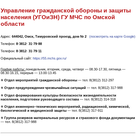
Управление гражданской обороны и защиты
населения (УГОиЗН) ГУ МЧС по Омской
области
Адрес:
644042, Омск, Тимуровский проезд, дом № 2
(посмотреть на карте Google)
Телефон:
8·3812· 31·79·88
Телефон:
8·3812· 31·79·11
Официальный сайт:
https://55.mchs.gov.ru/
График работы:
понедельник, вторник, среда, четверг — 08.30-17.30, пятница —
08.30-16.15, перерыв — 13.00-13.45
✵
Отдел мероприятий гражданской обороны
— тел. 8(3812) 312-297
✵
Отдел предупреждения чрезвычайных ситуаций
— тел. 8(3812) 317-988
✵
Отдел формирования культуры безопасности жизнедеятельности
населения, подготовки руководящего состава
— тел. 8(3812) 314-318
✵
Отдел инженерно–технических мероприятий, радиационной, химической,
биологической и медицинской защиты
— тел. 8(3812) 317-911
✵
Группа резервов материальных ресурсов и страхового фонда документации
— тел. 8(3812) 317-988